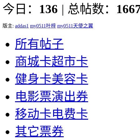
今日：
136
|
总帖数：
166
版主:
addas1
my0511叶梓
my0511天使之翼
所有帖子
商城卡超市卡
健身卡美容卡
电影票演出券
移动卡电费卡
其它票券