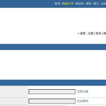
首页
-
购物分享
-
商业街
-
便民
-
镇江
-
运
»
游客:
注册
|
登录
|
立即注册
忘记密码