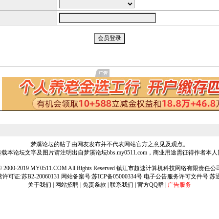
梦溪论坛的帖子由网友发布并不代表网站官方之意见及观点。
载本论坛文字及图片请注明出自梦溪论坛bbs.my0511.com，商业用途需征得作者本
ht © 2000-2019 MY0511.COM All Rights Reserved 镇江市超速计算机科技网络有限责
可证:苏B2-20060131 网站备案号:
苏ICP备05000334号
电子公告服务许可文件号:苏通[2
关于我们
|
网站招聘
|
免责条款
|
联系我们
|
官方QQ群
|
广告服务