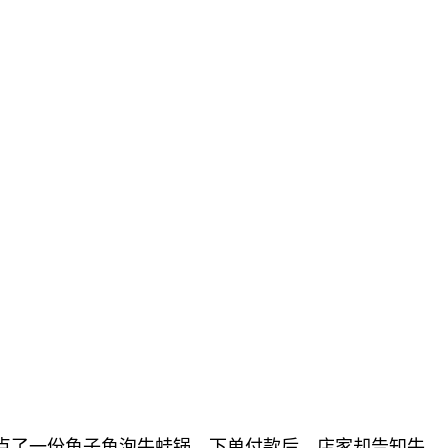
点了一份鱼子鱼泡牛蛙锅，下单付款后，店家却告知牛