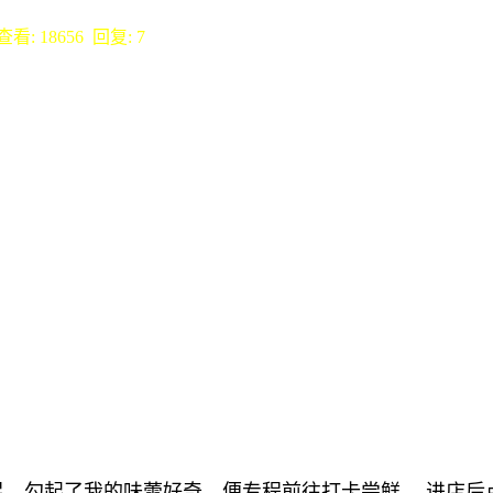
查看: 18656 回复: 7
勾起了我的味蕾好奇，便专程前往打卡尝鲜。 进店后