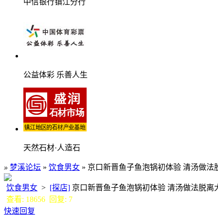
中信银行镇江分行
公益体彩 乐善人生
天然石材·人造石
»
梦溪论坛
»
饮食男女
» 京口新晋鱼子鱼泡锅初体验 清汤做法
饮食男女
>
[探店]
京口新晋鱼子鱼泡锅初体验 清汤做法脱
查看: 18656 回复: 7
快速回复