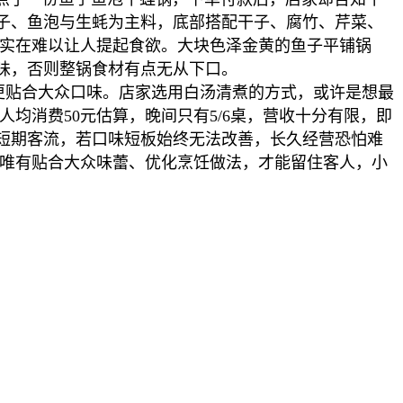
子、鱼泡与生蚝为主料，底部搭配干子、腐竹、芹菜、
上实在难以让人提起食欲。大块色泽金黄的鱼子平铺锅
味，否则整锅食材有点无从下口。
贴合大众口味。店家选用白汤清煮的方式，或许是想最
均消费50元估算，晚间只有5/6桌，营收十分有限，即
短期客流，若口味短板始终无法改善，长久经营恐怕难
。唯有贴合大众味蕾、优化烹饪做法，才能留住客人，小