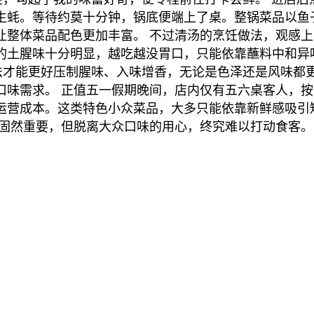
生蚝。等待约莫十分钟，锅底便端上了桌。整锅菜品以鱼
让整体菜品配色更加丰富。 不过清汤的烹饪做法，观感
的土腥味十分明显，越吃越没胃口，只能依靠蘸料中和异
才能更好压制腥味、入味增香，无论是色泽还是风味都更
味需求。 正值五一假期晚间，店内仅有五六桌客人，按人
运营成本。这类特色小众菜品，大多只能依靠新鲜感吸引
鲜固然重要，但脱离大众口味的用心，终究难以打动食客