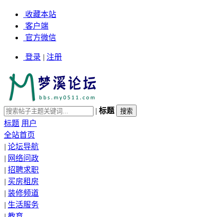
收藏本站
客户端
官方微信
登录
|
注册
|
标题
标题
用户
全站首页
|
论坛导航
|
网络问政
|
招聘求职
|
买房租房
|
装修频道
|
生活服务
|
教育