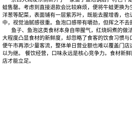
蛙售罄。考虑到直接退款会比较麻烦，便将牛蛙更换为
洋葱等配菜，表面铺有一层紫苏叶，既能去腥增香，也
中，视觉油腻感很重。鱼泡口感带有嚼劲，但挥之不去
鱼子、鱼泡这类食材本身自带腥气，红烧焖煮的做法
大程度凸显食材的新鲜度，却忽略了食客的饮食习惯与口
便午市再添少量客流，整体单日营业额也难以覆盖门店
以为继。 餐饮经营，口味永远是核心竞争力。食材新
店才能立足。