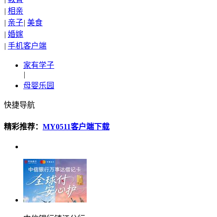
|
相亲
|
亲子
|
美食
|
婚嫁
|
手机客户端
家有学子
|
母婴乐园
快捷导航
精彩推荐：
MY0511客户端下载