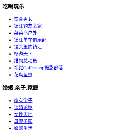
吃喝玩乐
饮食男女
镇江钓友之家
菜菜鸟户外
镇江单车俱乐部
镜头里的镇江
畅游天下
猫狗总动员
视觉Coffeeshop摄影部落
花鸟鱼虫
婚姻.亲子.家庭
家有学子
谈婚论嫁
女性天地
母婴乐园
婚姻生活