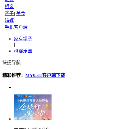
|
相亲
|
亲子
|
美食
|
婚嫁
|
手机客户端
家有学子
|
母婴乐园
快捷导航
精彩推荐：
MY0511客户端下载