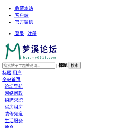
收藏本站
客户端
官方微信
登录
|
注册
|
标题
标题
用户
全站首页
|
论坛导航
|
网络问政
|
招聘求职
|
买房租房
|
装修频道
|
生活服务
|
教育