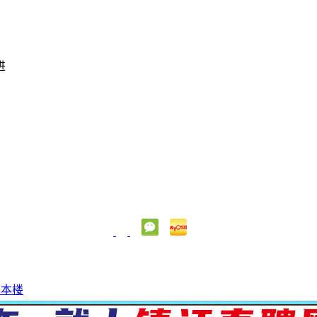
进
享本楼