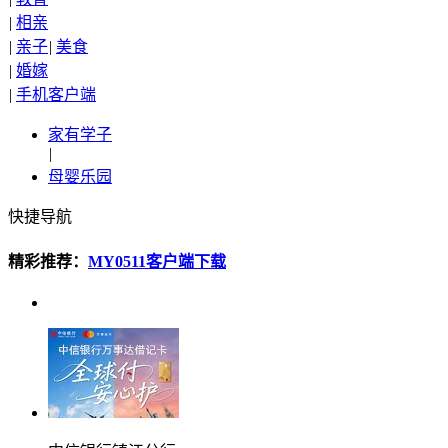
|
相亲
|
亲子
|
美食
|
婚嫁
|
手机客户端
家有学子
|
母婴乐园
快捷导航
精彩推荐：
MY0511客户端下载