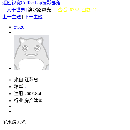
返回视觉Coffeeshop摄影部落
[大千世界]
滨水路风光
查看: 6752 回复: 12
上一主题
|
下一主题
xt520
来自 江苏省
精华
2
注册 2007-8-4
行业 房产建筑
滨水路风光