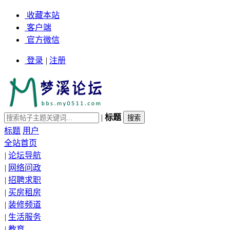
收藏本站
客户端
官方微信
登录
|
注册
|
标题
标题
用户
全站首页
|
论坛导航
|
网络问政
|
招聘求职
|
买房租房
|
装修频道
|
生活服务
|
教育