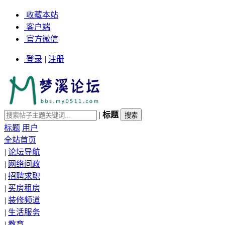
收藏本站
客户端
官方微信
登录
|
注册
|
标题
标题
用户
全站首页
|
论坛导航
|
网络问政
|
招聘求职
|
买房租房
|
装修频道
|
生活服务
|
教育