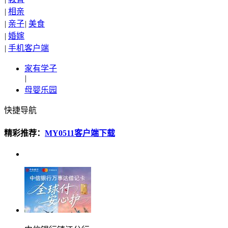
|
相亲
|
亲子
|
美食
|
婚嫁
|
手机客户端
家有学子
|
母婴乐园
快捷导航
精彩推荐：
MY0511客户端下载