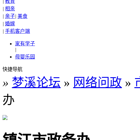
|
教育
|
相亲
|
亲子
|
美食
|
婚嫁
|
手机客户端
家有学子
|
母婴乐园
快捷导航
»
梦溪论坛
»
网络问政
»
办