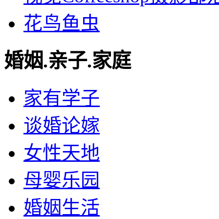
花鸟鱼虫
婚姻.亲子.家庭
家有学子
谈婚论嫁
女性天地
母婴乐园
婚姻生活