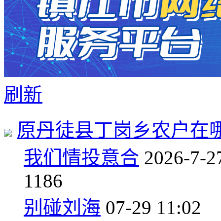
刷新
原丹徒县丁岗乡农户在
我们情投意合
2026-7-2
1
186
别碰刘海
07-29 11:02