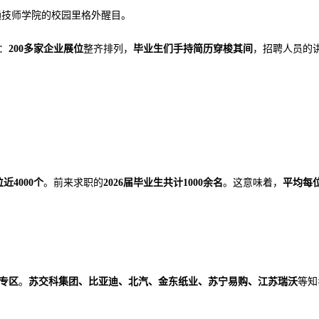
通技师学院的校园里格外醒目。
：
200多家企业展位
整齐排列，
毕业生们手持简历穿梭其间
，招聘人员的
位近
4000个
。前来求职的
2026届毕业生共计1000余名
。这意味着，
平均每
专区
。
苏交科集团、比亚迪、北汽、金东纸业、苏宁易购、江苏瑞沃
等知