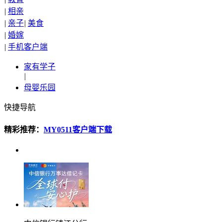
|
相亲
|
亲子
|
美食
|
婚嫁
|
手机客户端
家有学子
|
母婴乐园
快捷导航
精彩推荐：
MY0511客户端下载