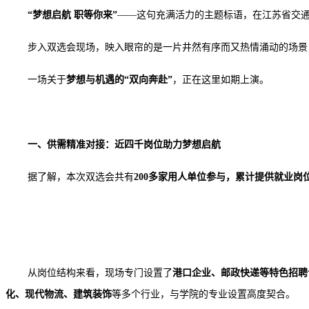
“梦想启航 职等你来”
——这句充满活力的主题标语，在江苏省交
步入双选会现场，映入眼帘的是一片井然有序而又热情涌动的场景
一场关于
梦想与机遇的
“双向奔赴”
，正在这里如期上演。
一、供需精准对接：近四千岗位助力梦想启航
据了解，本次双选会共有
200
多
家用人单位参与，累计提供就业岗
从岗位结构来看，现场专门设置了
港口企业、邮政快递等特色招聘
化、现代物流、建筑装饰
等多个行业，与学院的专业设置高度契合。