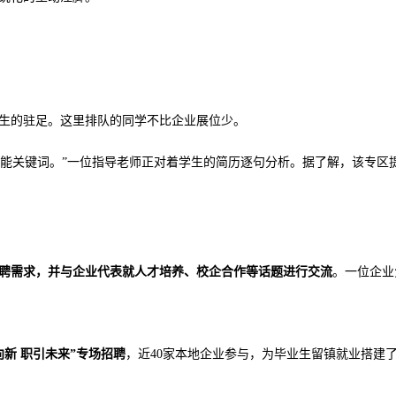
生的驻足。这里排队的同学不比企业展位少。
技能关键词。”一位指导老师正对着学生的简历逐句分析。据了解，该专区
聘需求，并与企业代表就人才培养、校企合作等话题进行交流
。一位企业
向新 职引未来”专场招聘
，近
40家本地企业参与，为毕业生留镇就业搭建