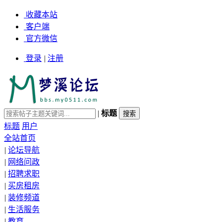
收藏本站
客户端
官方微信
登录
|
注册
|
标题
标题
用户
全站首页
|
论坛导航
|
网络问政
|
招聘求职
|
买房租房
|
装修频道
|
生活服务
|
教育