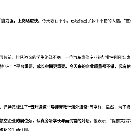
手能力强，上岗适应快
。今天收获不小，已经筛出了多个不错的人选。
”
展位前，排队咨询的学生络绎不绝。一位汽车维修专业的毕业生刚刚结束
，他坦言：
“平台重要，成长空间更重要。今天来的企业质量都不错，我有信
，还特意标注了
“晋升通道”“导师带教”“海外进修”
等字样。显然，为了吸
航空企业的展位旁，认真旁听学长与面试官的对话
。他表示：
“提前来踩
系统化的生动注脚。