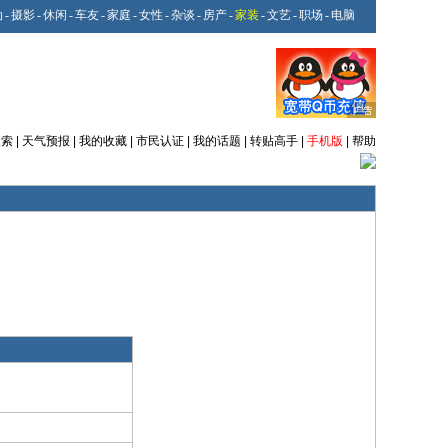
动
-
摄影
-
休闲
-
车友
-
家庭
-
女性
-
杂谈
-
房产
-
家装
-
文艺
-
职场
-
电脑
搜索
|
天气预报
|
我的收藏
|
市民认证
|
我的话题
|
转贴高手
|
手机版
|
帮助