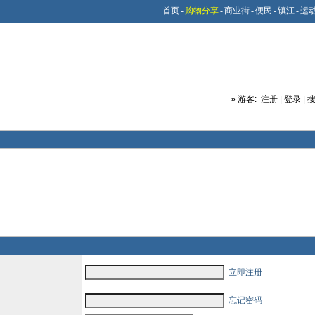
首页
-
购物分享
-
商业街
-
便民
-
镇江
-
运
»
游客:
注册
|
登录
|
立即注册
忘记密码