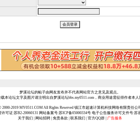
梦溪论坛的帖子由网友发布并不代表网站官方之意见及观点。
载本论坛文字及图片请注明出自梦溪论坛bbs.my0511.com，商业用途需征得作者本
ht © 2000-2019 MY0511.COM All Rights Reserved 镇江市超速计算机科技网络有限责
可证:苏B2-20060131 网站备案号:
苏ICP备05000334号
电子公告服务许可文件号:苏通[2
关于我们
|
网站招聘
|
免责条款
|
联系我们
|
官方QQ群
|
广告服务