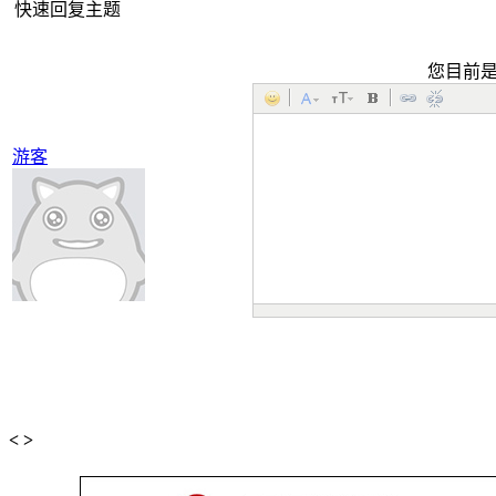
快速回复主题
您目前
游客
<
>