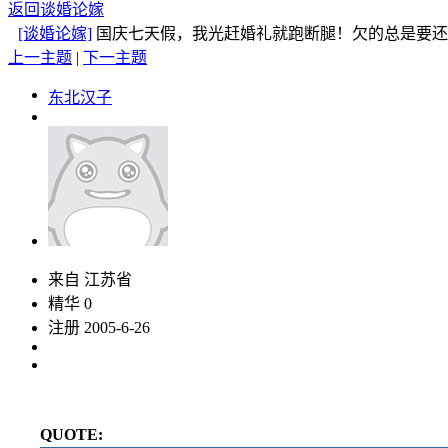
返回谈婚论嫁
[谈婚论嫁]
国庆七天假，我光赶婚礼就跑断腿！欠的总是
上一主题
|
下一主题
东北汉子
来自 江苏省
精华 0
注册 2005-6-26
QUOTE: