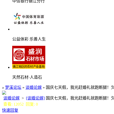
中信银行镇江分行
公益体彩 乐善人生
天然石材·人造石
»
梦溪论坛
»
谈婚论嫁
» 国庆七天假，我光赶婚礼就跑断腿！
谈婚论嫁
>
[谈婚论嫁]
国庆七天假，我光赶婚礼就跑断腿！
查看: 12052 回复: 0
快速回复