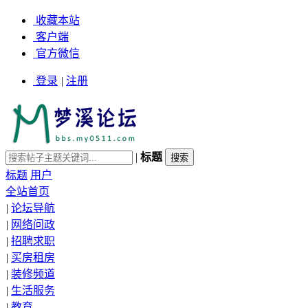
收藏本站
客户端
官方微信
登录
|
注册
|
标题
标题
用户
全站首页
|
论坛导航
|
网络问政
|
招聘求职
|
买房租房
|
装修频道
|
生活服务
|
教育