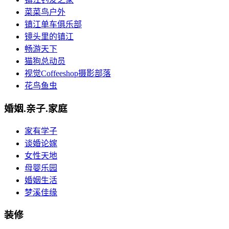
菜菜鸟户外
镇江单车俱乐部
镜头里的镇江
畅游天下
猫狗总动员
视觉Coffeeshop摄影部落
花鸟鱼虫
婚姻.亲子.家庭
家有学子
谈婚论嫁
女性天地
母婴乐园
婚姻生活
梦溪佳缘
装修