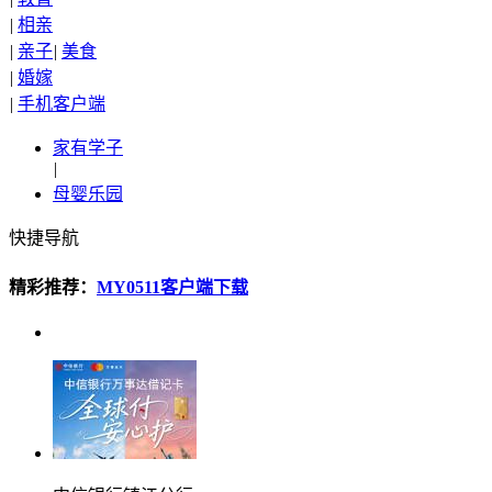
|
相亲
|
亲子
|
美食
|
婚嫁
|
手机客户端
家有学子
|
母婴乐园
快捷导航
精彩推荐：
MY0511客户端下载