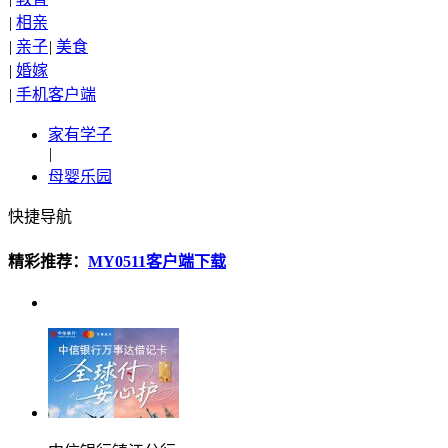
|
相亲
|
亲子
|
美食
|
婚嫁
|
手机客户端
家有学子
|
母婴乐园
快捷导航
精彩推荐：
MY0511客户端下载