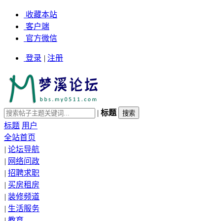
收藏本站
客户端
官方微信
登录
|
注册
|
标题
标题
用户
全站首页
|
论坛导航
|
网络问政
|
招聘求职
|
买房租房
|
装修频道
|
生活服务
|
教育