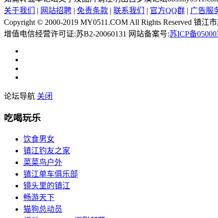
关于我们
|
网站招聘
|
免责条款
|
联系我们
|
官方QQ群
|
广告服
Copyright © 2000-2019 MY0511.COM All Rights 
增值电信经营许可证:苏B2-20060131 网站备案号:
苏ICP备05000
论坛导航
关闭
吃喝玩乐
饮食男女
镇江钓友之家
菜菜鸟户外
镇江单车俱乐部
镜头里的镇江
畅游天下
猫狗总动员