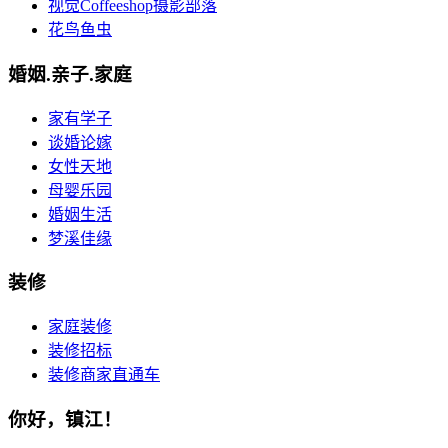
视觉Coffeeshop摄影部落
花鸟鱼虫
婚姻.亲子.家庭
家有学子
谈婚论嫁
女性天地
母婴乐园
婚姻生活
梦溪佳缘
装修
家庭装修
装修招标
装修商家直通车
你好，镇江！