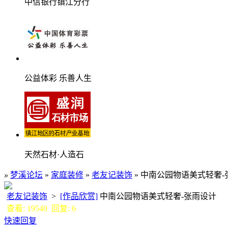
中信银行镇江分行
公益体彩 乐善人生
天然石材·人造石
»
梦溪论坛
»
家庭装修
»
老友记装饰
» 中南公园物语美式轻奢-
老友记装饰
>
[作品欣赏]
中南公园物语美式轻奢-张雨设计
查看: 19540 回复: 6
快速回复