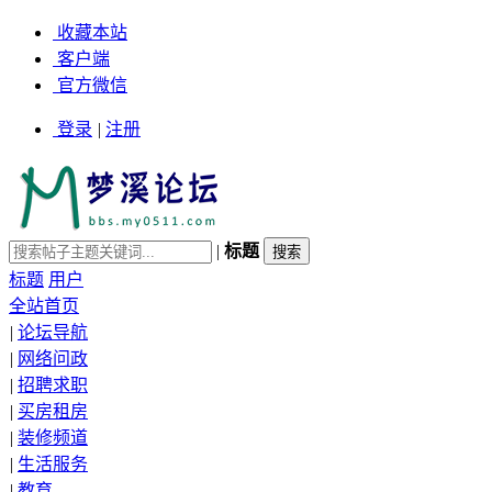
收藏本站
客户端
官方微信
登录
|
注册
|
标题
标题
用户
全站首页
|
论坛导航
|
网络问政
|
招聘求职
|
买房租房
|
装修频道
|
生活服务
|
教育