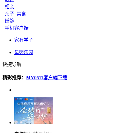
|
相亲
|
亲子
|
美食
|
婚嫁
|
手机客户端
家有学子
|
母婴乐园
快捷导航
精彩推荐：
MY0511客户端下载