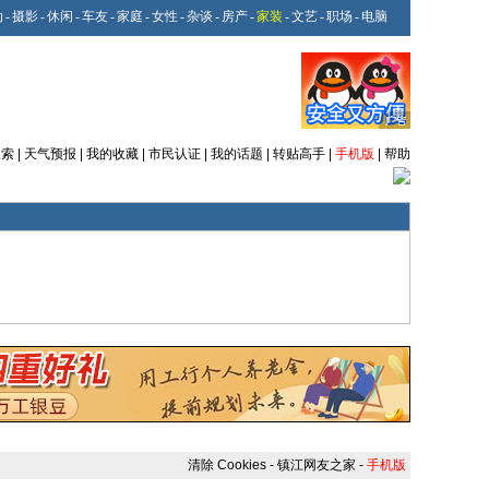
动
-
摄影
-
休闲
-
车友
-
家庭
-
女性
-
杂谈
-
房产
-
家装
-
文艺
-
职场
-
电脑
搜索
|
天气预报
|
我的收藏
|
市民认证
|
我的话题
|
转贴高手
|
手机版
|
帮助
清除 Cookies
-
镇江网友之家
-
手机版