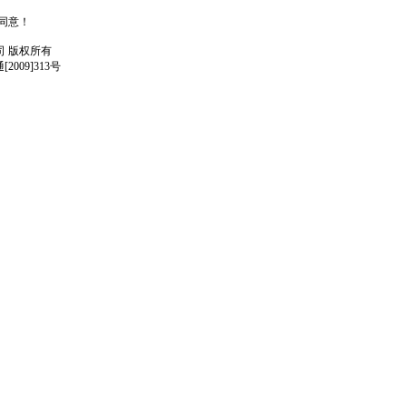
人同意！
任公司 版权所有
009]313号