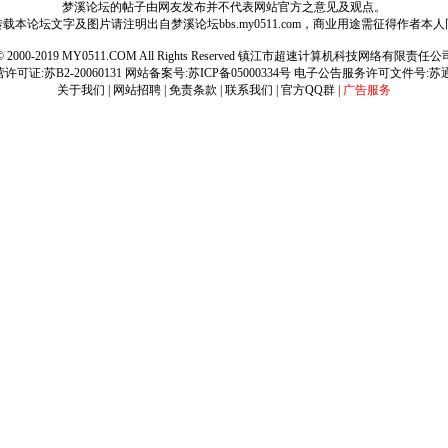
梦溪论坛的帖子由网友发布并不代表网站官方之意见及观点。
载本论坛文字及图片请注明出自梦溪论坛bbs.my0511.com，商业用途需征得作者本
ht © 2000-2019 MY0511.COM All Rights Reserved 镇江市超速计算机科技网络有限责
可证:苏B2-20060131 网站备案号:
苏ICP备05000334号
电子公告服务许可文件号:苏通[2
关于我们
|
网站招聘
|
免责条款
|
联系我们
|
官方QQ群
|
广告服务