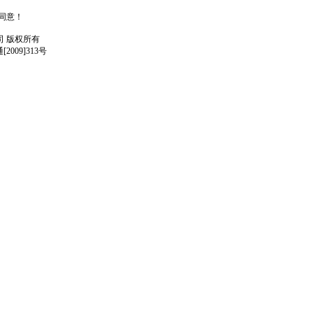
人同意！
任公司 版权所有
009]313号