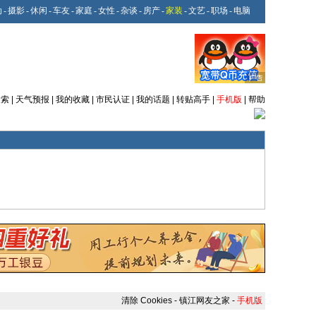
动
-
摄影
-
休闲
-
车友
-
家庭
-
女性
-
杂谈
-
房产
-
家装
-
文艺
-
职场
-
电脑
搜索
|
天气预报
|
我的收藏
|
市民认证
|
我的话题
|
转贴高手
|
手机版
|
帮助
清除 Cookies
-
镇江网友之家
-
手机版