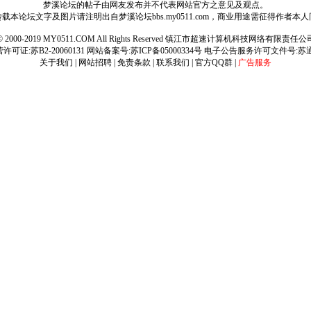
梦溪论坛的帖子由网友发布并不代表网站官方之意见及观点。
载本论坛文字及图片请注明出自梦溪论坛bbs.my0511.com，商业用途需征得作者本
ht © 2000-2019 MY0511.COM All Rights Reserved 镇江市超速计算机科技网络有限责
可证:苏B2-20060131 网站备案号:
苏ICP备05000334号
电子公告服务许可文件号:苏通[2
关于我们
|
网站招聘
|
免责条款
|
联系我们
|
官方QQ群
|
广告服务