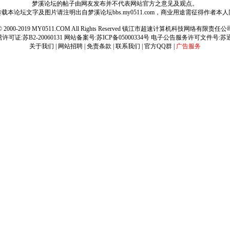
梦溪论坛的帖子由网友发布并不代表网站官方之意见及观点。
载本论坛文字及图片请注明出自梦溪论坛bbs.my0511.com，商业用途需征得作者本
ht © 2000-2019 MY0511.COM All Rights Reserved 镇江市超速计算机科技网络有限责
可证:苏B2-20060131 网站备案号:
苏ICP备05000334号
电子公告服务许可文件号:苏通[2
关于我们
|
网站招聘
|
免责条款
|
联系我们
|
官方QQ群
|
广告服务