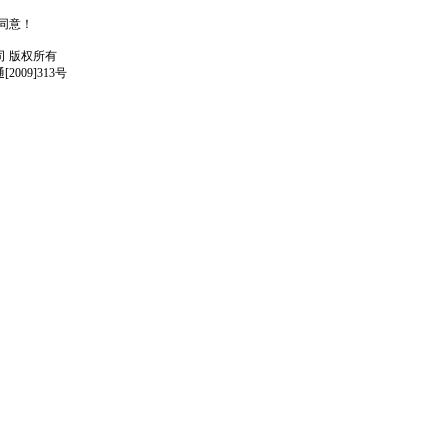
人同意！
任公司 版权所有
009]313号