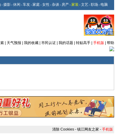
动
-
摄影
-
休闲
-
车友
-
家庭
-
女性
-
杂谈
-
房产
-
家装
-
文艺
-
职场
-
电脑
搜索
|
天气预报
|
我的收藏
|
市民认证
|
我的话题
|
转贴高手
|
手机版
|
帮助
清除 Cookies
-
镇江网友之家
-
手机版