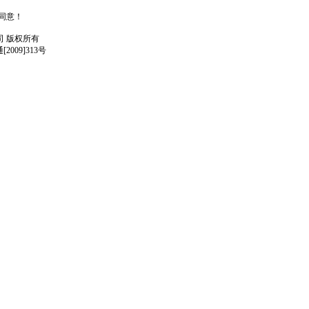
人同意！
任公司 版权所有
009]313号