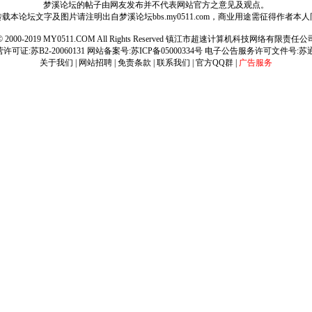
梦溪论坛的帖子由网友发布并不代表网站官方之意见及观点。
载本论坛文字及图片请注明出自梦溪论坛bbs.my0511.com，商业用途需征得作者本
ht © 2000-2019 MY0511.COM All Rights Reserved 镇江市超速计算机科技网络有限责
可证:苏B2-20060131 网站备案号:
苏ICP备05000334号
电子公告服务许可文件号:苏通[2
关于我们
|
网站招聘
|
免责条款
|
联系我们
|
官方QQ群
|
广告服务