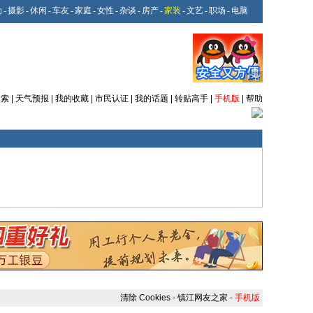
动
-
摄影
-
休闲
-
车友
-
家庭
-
女性
-
杂谈
-
房产
-
家装
-
文艺
-
职场
-
电脑
搜索
|
天气预报
|
我的收藏
|
市民认证
|
我的话题
|
转贴高手
|
手机版
|
帮助
清除 Cookies
-
镇江网友之家
-
手机版