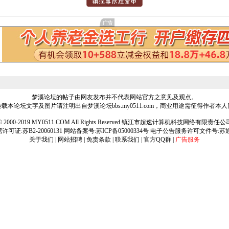
梦溪论坛的帖子由网友发布并不代表网站官方之意见及观点。
载本论坛文字及图片请注明出自梦溪论坛bbs.my0511.com，商业用途需征得作者本
ht © 2000-2019 MY0511.COM All Rights Reserved 镇江市超速计算机科技网络有限责
可证:苏B2-20060131 网站备案号:
苏ICP备05000334号
电子公告服务许可文件号:苏通[2
关于我们
|
网站招聘
|
免责条款
|
联系我们
|
官方QQ群
|
广告服务