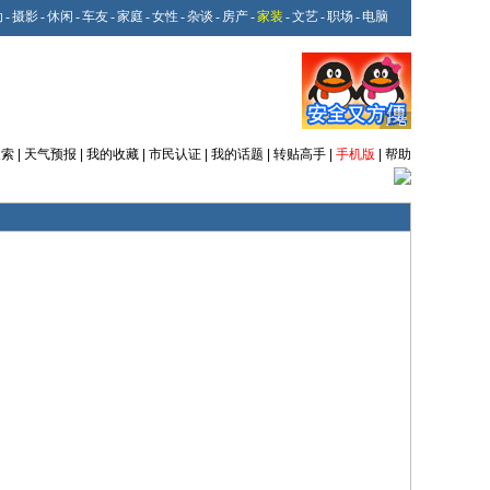
动
-
摄影
-
休闲
-
车友
-
家庭
-
女性
-
杂谈
-
房产
-
家装
-
文艺
-
职场
-
电脑
搜索
|
天气预报
|
我的收藏
|
市民认证
|
我的话题
|
转贴高手
|
手机版
|
帮助