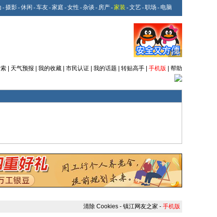
动
-
摄影
-
休闲
-
车友
-
家庭
-
女性
-
杂谈
-
房产
-
家装
-
文艺
-
职场
-
电脑
搜索
|
天气预报
|
我的收藏
|
市民认证
|
我的话题
|
转贴高手
|
手机版
|
帮助
清除 Cookies
-
镇江网友之家
-
手机版