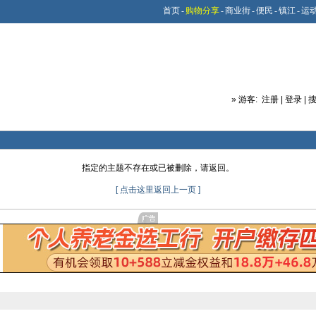
首页
-
购物分享
-
商业街
-
便民
-
镇江
-
运
»
游客:
注册
|
登录
|
指定的主题不存在或已被删除，请返回。
[ 点击这里返回上一页 ]