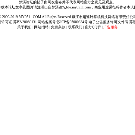
梦溪论坛的帖子由网友发布并不代表网站官方之意见及观点。
载本论坛文字及图片请注明出自梦溪论坛bbs.my0511.com，商业用途需征得作者本
ht © 2000-2019 MY0511.COM All Rights Reserved 镇江市超速计算机科技网络有限责
可证:苏B2-20060131 网站备案号:
苏ICP备05000334号
电子公告服务许可文件号:苏通[2
关于我们
|
网站招聘
|
免责条款
|
联系我们
|
官方QQ群
|
广告服务