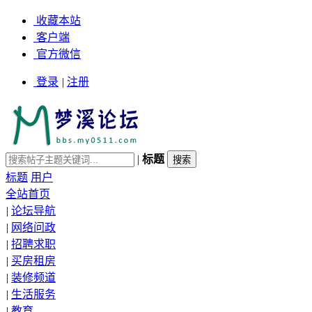
收藏本站
客户端
官方微信
登录
|
注册
|
标题
标题
用户
全站首页
|
论坛导航
|
网络问政
|
招聘求职
|
买房租房
|
装修频道
|
生活服务
|
教育