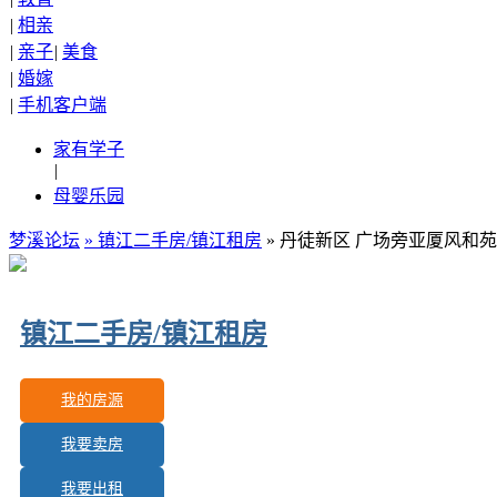
|
相亲
|
亲子
|
美食
|
婚嫁
|
手机客户端
家有学子
|
母婴乐园
梦溪论坛
»
镇江二手房/镇江租房
» 丹徒新区 广场旁亚厦风和苑
镇江二手房/镇江租房
我的房源
我要卖房
更新房源：
140
我要出租