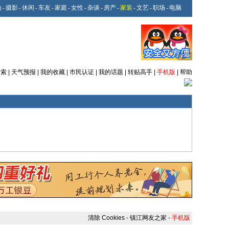
动
-
摄影
-
休闲
-
车友
-
家庭
-
女性
-
杂谈
-
房产
-
家装
-
文艺
-
职场
-
电脑
搜索
|
天气预报
|
我的收藏
|
市民认证
|
我的话题
|
转贴高手
|
手机版
|
帮助
清除 Cookies
-
镇江网友之家
-
手机版