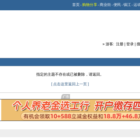
首页
-
购物分享
-
商业街
-
便民
-
镇江
-
运
»
游客:
注册
|
登录
|
指定的主题不存在或已被删除，请返回。
[ 点击这里返回上一页 ]