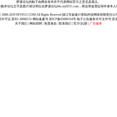
梦溪论坛的帖子由网友发布并不代表网站官方之意见及观点。
载本论坛文字及图片请注明出自梦溪论坛bbs.my0511.com，商业用途需征得作者本
ht © 2000-2019 MY0511.COM All Rights Reserved 镇江市超速计算机科技网络有限责
可证:苏B2-20060131 网站备案号:
苏ICP备05000334号
电子公告服务许可文件号:苏通[2
关于我们
|
网站招聘
|
免责条款
|
联系我们
|
官方QQ群
|
广告服务