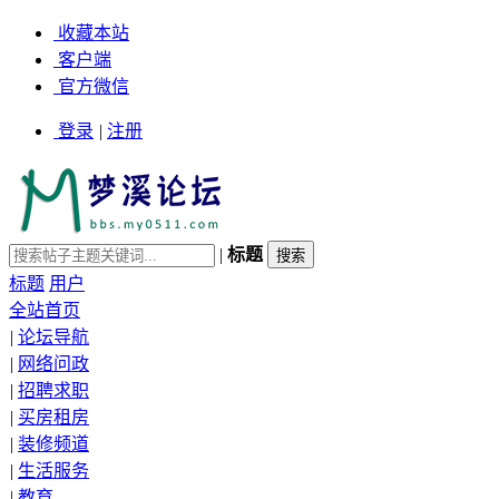
收藏本站
客户端
官方微信
登录
|
注册
|
标题
标题
用户
全站首页
|
论坛导航
|
网络问政
|
招聘求职
|
买房租房
|
装修频道
|
生活服务
|
教育