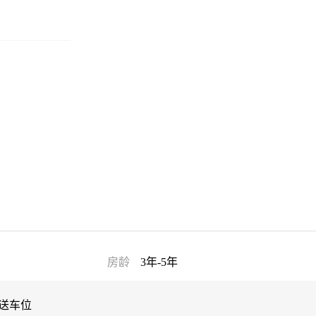
房龄
3年-5年
 送车位