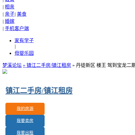
|
相亲
|
亲子
|
美食
|
婚嫁
|
手机客户端
家有学子
|
母婴乐园
梦溪论坛
»
镇江二手房/镇江租房
» 丹徒新区 楼王 驾到宝龙
镇江二手房/镇江租房
我的房源
我要卖房
更新房源：
390
我要出租