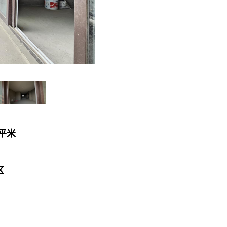
/平米
区