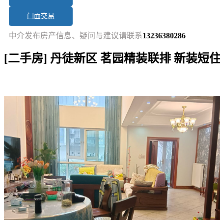
门面交易
中介发布房产信息、疑问与建议请联系
13236380286
[二手房] 丹徒新区 茗园精装联排 新装短住
短讯