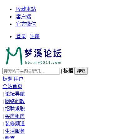
收藏本站
客户端
官方微信
登录
|
注册
|
标题
标题
用户
全站首页
|
论坛导航
|
网络问政
|
招聘求职
|
买房租房
|
装修频道
|
生活服务
|
教育