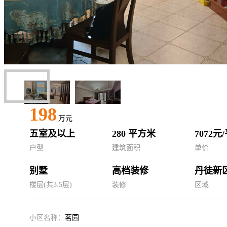
198
万元
五室及以上
280 平方米
7072元
户型
建筑面积
单价
别墅
高档装修
丹徒新
楼层(共3.5层)
装修
区域
小区名称：
茗园