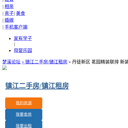
|
相亲
|
亲子
|
美食
|
婚嫁
|
手机客户端
家有学子
|
母婴乐园
梦溪论坛
»
镇江二手房/镇江租房
» 丹徒新区 茗园精装联排 新装
镇江二手房/镇江租房
我的房源
我要卖房
更新房源：
174
我要出租