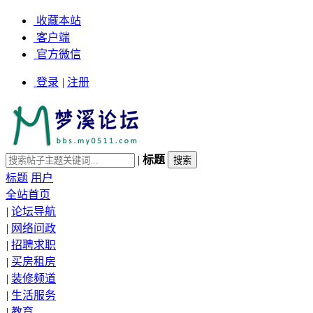
收藏本站
客户端
官方微信
登录
|
注册
|
标题
标题
用户
全站首页
|
论坛导航
|
网络问政
|
招聘求职
|
买房租房
|
装修频道
|
生活服务
|
教育