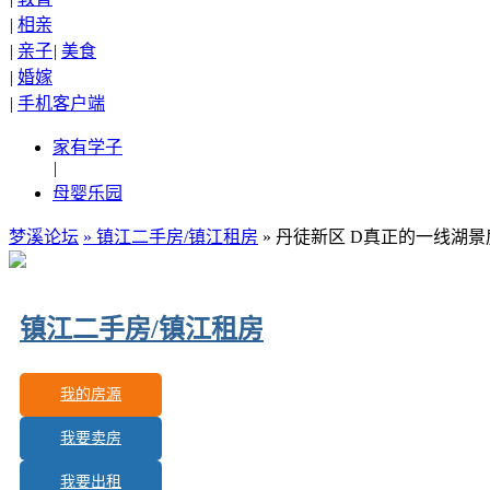
|
相亲
|
亲子
|
美食
|
婚嫁
|
手机客户端
家有学子
|
母婴乐园
梦溪论坛
»
镇江二手房/镇江租房
» 丹徒新区 D真正的一线湖
镇江二手房/镇江租房
我的房源
我要卖房
更新房源：
1
我要出租