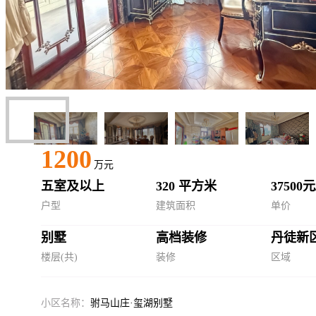
1200
万元
五室及以上
320 平方米
37500
户型
建筑面积
单价
别墅
高档装修
丹徒新
楼层(共)
装修
区域
小区名称：
驸马山庄·玺湖别墅