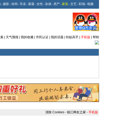
动
-
摄影
-
休闲
-
车友
-
家庭
-
女性
-
杂谈
-
房产
-
家装
-
文艺
-
职场
-
电脑
搜索
|
天气预报
|
我的收藏
|
市民认证
|
我的话题
|
转贴高手
|
手机版
|
帮助
清除 Cookies
-
镇江网友之家
-
手机版