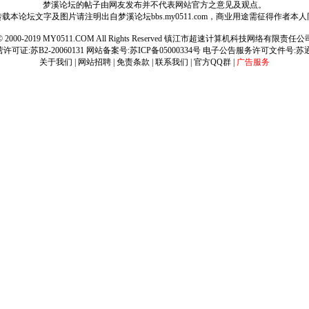
梦溪论坛的帖子由网友发布并不代表网站官方之意见及观点。
载本论坛文字及图片请注明出自梦溪论坛bbs.my0511.com，商业用途需征得作者本
ht © 2000-2019 MY0511.COM All Rights Reserved 镇江市超速计算机科技网络有限责
可证:苏B2-20060131 网站备案号:
苏ICP备05000334号
电子公告服务许可文件号:苏通[2
关于我们
|
网站招聘
|
免责条款
|
联系我们
|
官方QQ群
|
广告服务