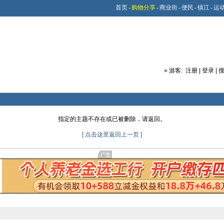
首页
-
购物分享
-
商业街
-
便民
-
镇江
-
运
»
游客:
注册
|
登录
|
指定的主题不存在或已被删除，请返回。
[ 点击这里返回上一页 ]