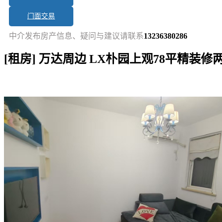
门面交易
中介发布房产信息、疑问与建议请联系
13236380286
[租房] 万达周边 LX朴园上观78平精装
短讯