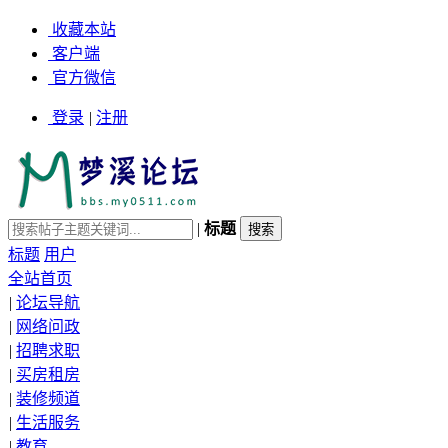
收藏本站
客户端
官方微信
登录
|
注册
|
标题
标题
用户
全站首页
|
论坛导航
|
网络问政
|
招聘求职
|
买房租房
|
装修频道
|
生活服务
|
教育