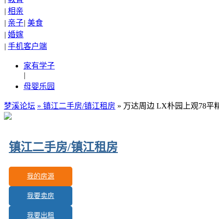
|
相亲
|
亲子
|
美食
|
婚嫁
|
手机客户端
家有学子
|
母婴乐园
梦溪论坛
»
镇江二手房/镇江租房
» 万达周边 LX朴园上观7
镇江二手房/镇江租房
我的房源
我要卖房
更新房源：
217
我要出租