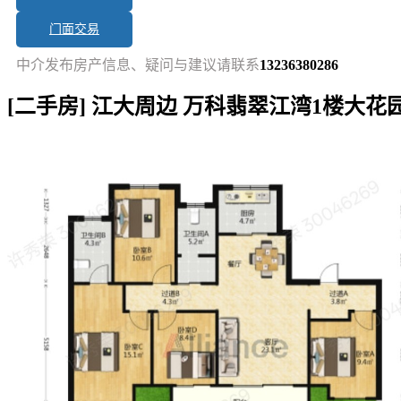
门面交易
中介发布房产信息、疑问与建议请联系
13236380286
[二手房] 江大周边 万科翡翠江湾1楼大
短讯