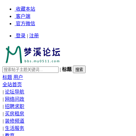
收藏本站
客户端
官方微信
登录
|
注册
|
标题
标题
用户
全站首页
|
论坛导航
|
网络问政
|
招聘求职
|
买房租房
|
装修频道
|
生活服务
|
教育