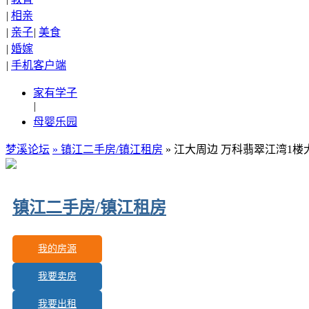
|
相亲
|
亲子
|
美食
|
婚嫁
|
手机客户端
家有学子
|
母婴乐园
梦溪论坛
»
镇江二手房/镇江租房
» 江大周边 万科翡翠江湾1
镇江二手房/镇江租房
我的房源
我要卖房
更新房源：
518
我要出租