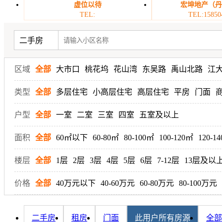
虚位以待
宏坤地产（
TEL:
TEL:15850
二手房
区域
全部
大市口
桃花坞
花山湾
东吴路
禹山北路
江
类型
全部
多层住宅
小高层住宅
高层住宅
平房
门面
户型
全部
一室
二室
三室
四室
五室及以上
面积
全部
60㎡以下
60-80㎡
80-100㎡
100-120㎡
120-1
楼层
全部
1层
2层
3层
4层
5层
6层
7-12层
13层及以
价格
全部
40万元以下
40-60万元
60-80万元
80-100万元
二手房
租房
门面
此用户所有房源
全部