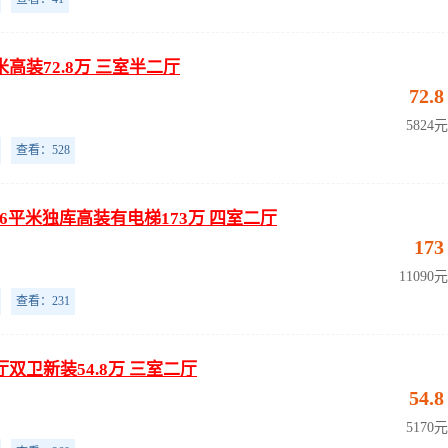
米高装72.8万 三室半二厅
72.8
5824
查看：528
6平米独库高装有电梯173万 四室二厅
173
11090
查看：231
厅双卫新装54.8万 三室二厅
54.8
5170