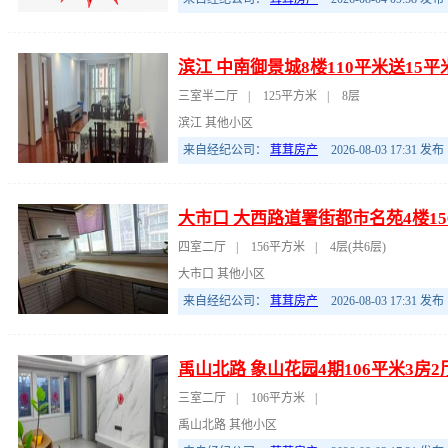
滨江 中南御景城8楼110平米送15平
三室半二厅
|
125平方米
|
8层
滨江 其他小区
来自经纪公司：
茸茸房产
2026-08-03 17:31
发布
大市口 大西路道署街都市名苑4楼15
四室二厅
|
156平方米
|
4层(共6层)
大市口 其他小区
来自经纪公司：
茸茸房产
2026-08-03 17:31
发布
禹山北路 象山花园4期106平米3房2
三室二厅
|
106平方米
|
禹山北路 其他小区