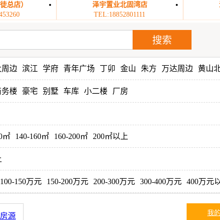
丹徒总店）
泽宇置业北固湾店
453260
TEL:18852801111
大周边
滨江
学府
青年广场
丁卯
金山
朱方
万达周边
黄山
商务楼
豪宅
别墅
车库
小二楼
厂房
40㎡
140-160㎡
160-200㎡
200㎡以上
上
100-150万元
150-200万元
200-300万元
300-400万元
400万元
我
房源