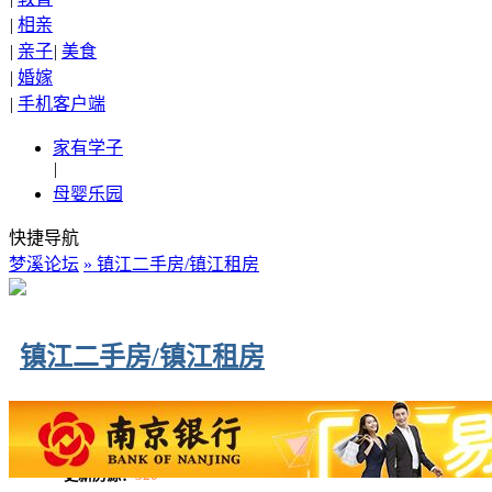
|
相亲
|
亲子
|
美食
|
婚嫁
|
手机客户端
家有学子
|
母婴乐园
快捷导航
梦溪论坛
» 镇江二手房/镇江租房
镇江二手房/镇江租房
更新房源：
520