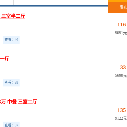
发
6万 三室半二厅
116
9091
查看：46
室一厅
33
5690
查看：39
35万 中叠 三室二厅
135
9122
查看：37