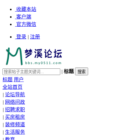
收藏本站
客户端
官方微信
登录
|
注册
|
标题
标题
用户
全站首页
|
论坛导航
|
网络问政
|
招聘求职
|
买房租房
|
装修频道
|
生活服务
|
教育