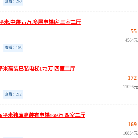
查看：260
平米.中装55万.多层电梯房 三室二厅
55
4584
查看：103
5平米高装已装电梯172万 四室二厅
172
11026
查看：212
6平米独库高装有电梯169万 四室二厅
169
10834