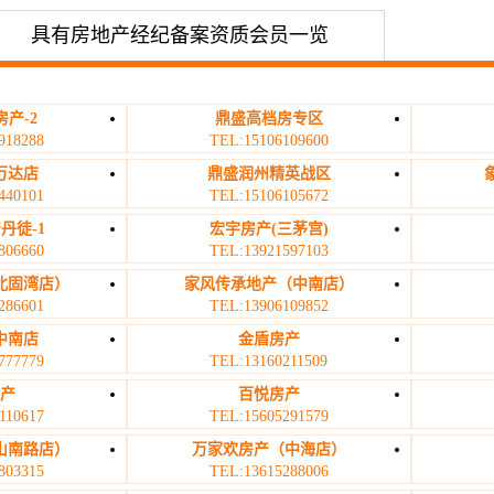
具有房地产经纪备案资质会员一览
产-2
鼎盛高档房专区
918288
TEL:15106109600
万达店
鼎盛润州精英战区
440101
TEL:15106105672
丹徒-1
宏宇房产(三茅宫)
806660
TEL:13921597103
北固湾店）
家风传承地产（中南店）
286601
TEL:13906109852
中南店
金盾房产
777779
TEL:13160211509
房产
百悦房产
110617
TEL:15605291579
山南路店）
万家欢房产（中海店）
803315
TEL:13615288006