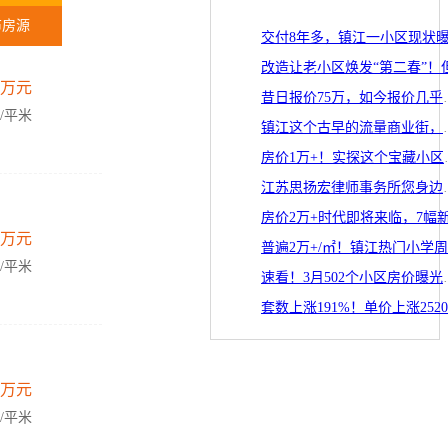
布房源
万元
昔日报价75万，如今
元/平米
镇江这个古早的流量
房价1万+！实探
江苏思扬宏律
万元
元/平米
速看！3月502
万元
元/平米