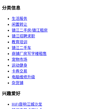
分类信息
生活服务
闲置转让
镇江二手房/镇江租房
镇江招聘求职
教育培训
镇江二手车
商铺厂房写字楼租售
宠物市场
运动健身
卡券交易
电脑维修升级
杂货铺
兴趣爱好
HiFi音响江城沙龙