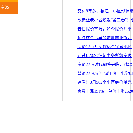
布房源
昔日报价75万，如今
镇江这个古早的流量
房价1万+！实探
江苏思扬宏律
速看！3月502