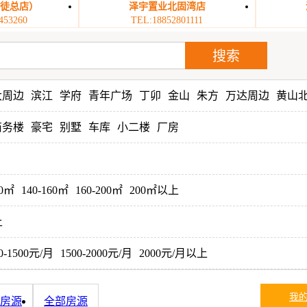
丹徒总店）
泽宇置业北固湾店
453260
TEL:18852801111
大周边
滨江
学府
青年广场
丁卯
金山
朱方
万达周边
黄山
商务楼
豪宅
别墅
车库
小二楼
厂房
40㎡
140-160㎡
160-200㎡
200㎡以上
上
0-1500元/月
1500-2000元/月
2000元/月以上
我
房源
全部房源