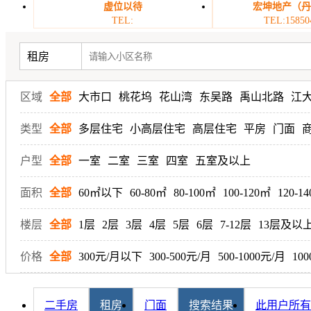
虚位以待
宏坤地产（
TEL:
TEL:15850
租房
区域
全部
大市口
桃花坞
花山湾
东吴路
禹山北路
江
类型
全部
多层住宅
小高层住宅
高层住宅
平房
门面
户型
全部
一室
二室
三室
四室
五室及以上
面积
全部
60㎡以下
60-80㎡
80-100㎡
100-120㎡
120-1
楼层
全部
1层
2层
3层
4层
5层
6层
7-12层
13层及以
价格
全部
300元/月以下
300-500元/月
500-1000元/月
100
二手房
租房
门面
搜索结果
此用户所有