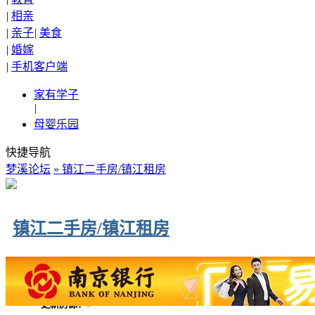
|
相亲
|
亲子
|
美食
|
婚嫁
|
手机客户端
家有学子
|
母婴乐园
快捷导航
梦溪论坛
» 镇江二手房/镇江租房
镇江二手房/镇江租房
更新房源：
3