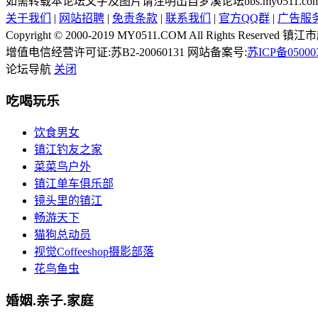
如需转载本论坛文字及图片请注明出自梦溪论坛bbs.my0511.
关于我们
|
网站招聘
|
免责条款
|
联系我们
|
官方QQ群
|
广告服
Copyright © 2000-2019 MY0511.COM All Rights 
增值电信经营许可证:苏B2-20060131 网站备案号:
苏ICP备05000
论坛导航
关闭
吃喝玩乐
饮食男女
镇江钓友之家
菜菜鸟户外
镇江单车俱乐部
镜头里的镇江
畅游天下
猫狗总动员
视觉Coffeeshop摄影部落
花鸟鱼虫
婚姻.亲子.家庭