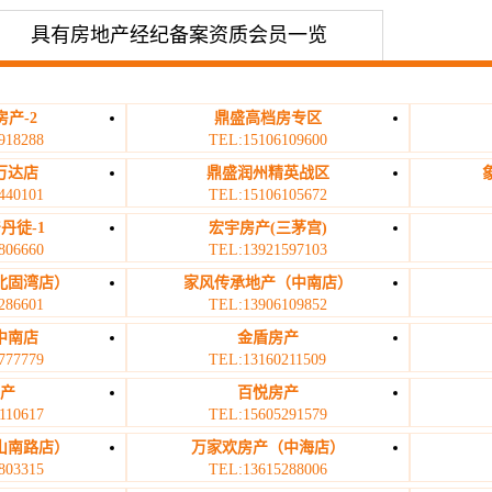
具有房地产经纪备案资质会员一览
产-2
鼎盛高档房专区
918288
TEL:15106109600
万达店
鼎盛润州精英战区
440101
TEL:15106105672
丹徒-1
宏宇房产(三茅宫)
806660
TEL:13921597103
北固湾店）
家风传承地产（中南店）
286601
TEL:13906109852
中南店
金盾房产
777779
TEL:13160211509
房产
百悦房产
110617
TEL:15605291579
山南路店）
万家欢房产（中海店）
803315
TEL:13615288006