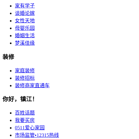
家有学子
谈婚论嫁
女性天地
母婴乐园
婚姻生活
梦溪佳缘
装修
家庭装修
装修招标
装修商家直通车
你好，镇江！
百姓话题
我要买房
0511爱心家园
市场监管•12315热线