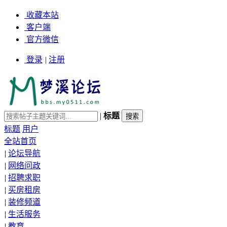
收藏本站
客户端
官方微信
登录
|
注册
|
标题
标题
用户
全站首页
|
论坛导航
|
网络问政
|
招聘求职
|
买房租房
|
装修频道
|
生活服务
|
教育