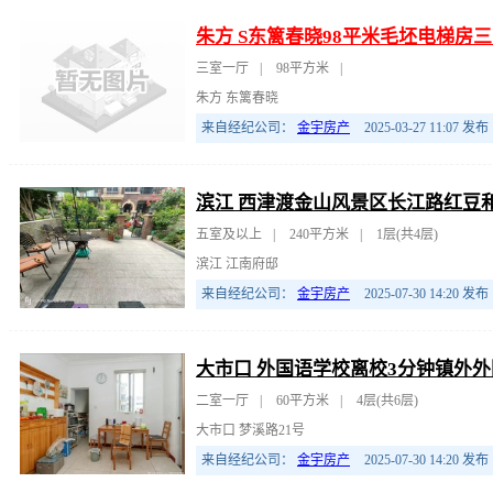
朱方 S东篱春晓98平米毛坯电梯房三
三室一厅
|
98平方米
|
朱方 东篱春晓
来自经纪公司：
金宇房产
2025-03-27 11:07
发布
滨江 西津渡金山风景区长江路红豆
五室及以上
|
240平方米
|
1层(共4层)
滨江 江南府邸
来自经纪公司：
金宇房产
2025-07-30 14:20
发布
大市口 外国语学校离校3分钟镇外外
二室一厅
|
60平方米
|
4层(共6层)
大市口 梦溪路21号
来自经纪公司：
金宇房产
2025-07-30 14:20
发布