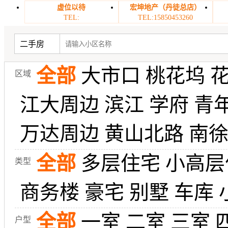
虚位以待
宏坤地产（丹徒总店）
TEL:
TEL:15850453260
二手房
全部
大市口
桃花坞
区域
江大周边
滨江
学府
青
万达周边
黄山北路
南
全部
多层住宅
小高层
类型
商务楼
豪宅
别墅
车库
全部
一室
二室
三室
户型