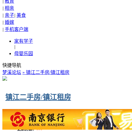
|
教育
|
相亲
|
亲子
|
美食
|
婚嫁
|
手机客户端
家有学子
|
母婴乐园
快捷导航
梦溪论坛
» 镇江二手房/镇江租房
镇江二手房/镇江租房
更新房源：
151