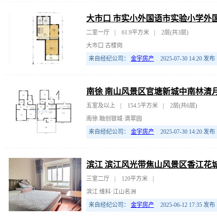
二室一厅
|
61.9平方米
|
2层(共3层)
大市口 古楼岗
来自经纪公司：
金宇房产
2025-07-30 14:20
发布
南徐 南山风景区官塘新城中南林清
五室及以上
|
154.5平方米
|
2层(共6层)
南徐 融创银城·滴翠园
来自经纪公司：
金宇房产
2025-07-30 14:20
发布
滨江 滨江风光带焦山风景区香江花城
三室二厅
|
120平方米
|
滨江 维科·江山名洲
来自经纪公司：
金宇房产
2025-06-12 17:35
发布