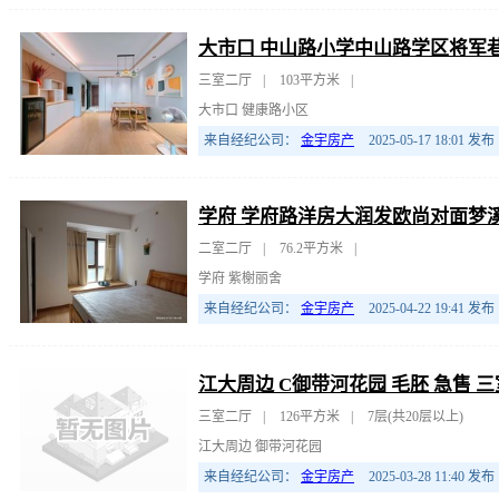
大市口 中山路小学中山路学区将军
三室二厅
|
103平方米
|
大市口 健康路小区
来自经纪公司：
金宇房产
2025-05-17 18:01
发布
学府 学府路洋房大润发欧尚对面梦
二室二厅
|
76.2平方米
|
学府 紫榭丽舍
来自经纪公司：
金宇房产
2025-04-22 19:41
发布
江大周边 C御带河花园 毛胚 急售 
三室二厅
|
126平方米
|
7层(共20层以上)
江大周边 御带河花园
来自经纪公司：
金宇房产
2025-03-28 11:40
发布