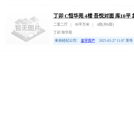
丁卯 C恒华苑 4楼 吾悦对面 库10平
二室二厅
|
90平方米
|
4层(共6层)
丁卯 恒华苑
来自经纪公司：
金宇房产
2025-03-27 11:07
发布