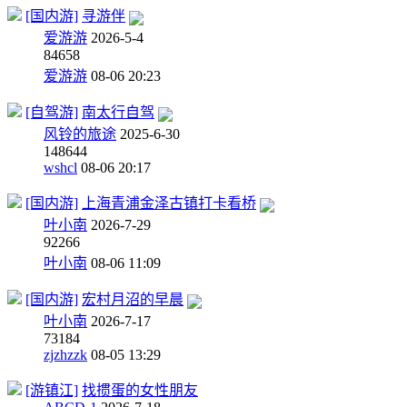
[国内游]
寻游伴
爱游游
2026-5-4
8
4658
爱游游
08-06 20:23
[自驾游]
南太行自驾
风铃的旅途
2025-6-30
14
8644
wshcl
08-06 20:17
[国内游]
上海青浦金泽古镇打卡看桥
叶小南
2026-7-29
9
2266
叶小南
08-06 11:09
[国内游]
宏村月沼的早晨
叶小南
2026-7-17
7
3184
zjzhzzk
08-05 13:29
[游镇江]
找掼蛋的女性朋友