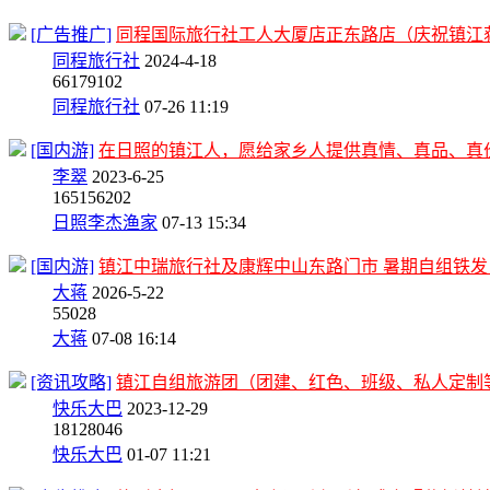
[广告推广]
同程国际旅行社工人大厦店正东路店（庆祝镇江获胜
同程旅行社
2024-4-18
66
179102
同程旅行社
07-26 11:19
[国内游]
在日照的镇江人，愿给家乡人提供真情、真品、真
李翠
2023-6-25
165
156202
日照李杰渔家
07-13 15:34
[国内游]
镇江中瑞旅行社及康辉中山东路门市 暑期自组铁发 10
大蒋
2026-5-22
5
5028
大蒋
07-08 16:14
[资讯攻略]
镇江自组旅游团（团建、红色、班级、私人定制
快乐大巴
2023-12-29
18
128046
快乐大巴
01-07 11:21