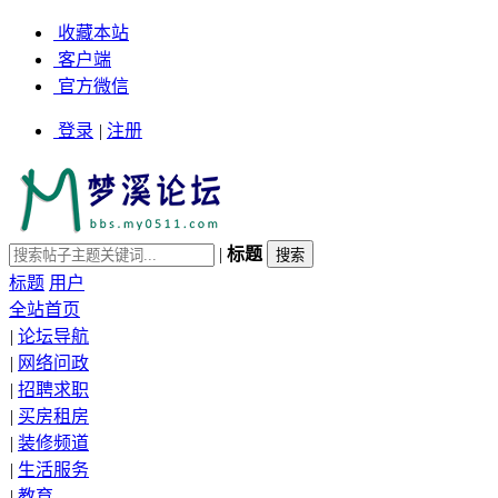
收藏本站
客户端
官方微信
登录
|
注册
|
标题
标题
用户
全站首页
|
论坛导航
|
网络问政
|
招聘求职
|
买房租房
|
装修频道
|
生活服务
|
教育