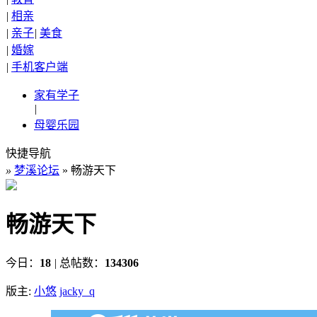
|
相亲
|
亲子
|
美食
|
婚嫁
|
手机客户端
家有学子
|
母婴乐园
快捷导航
»
梦溪论坛
» 畅游天下
畅游天下
今日：
18
|
总帖数：
134306
版主:
小悠
jacky_q