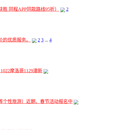
 同程APP同款路线95折）
2
价的优质服务。
2
3
...
4
22摩洛哥1129澳新
等个性旅游）近期、春节活动报名中