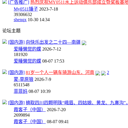
[广告推广]
热烈庆祝MY0511水上运动俱乐部成立暨桨板基
My0511锤子
2023-7-18
39
306632
shenqx
10-30 14:34
论坛主题
[国内游]
向快乐出发之二十四—南疆
爱睡懒觉的蝶
2026-7-12
18
1920
爱睡懒觉的蝶
08-07 17:53
[国内游]
81岁一个人一辆车骑游山东，河南
2
蒙-草原狼
2026-7-9
65
11548
菲菲妈
08-07 10:39
[国内游]
摘取四川四颗明珠“峨眉、四姑娘、黄龙、九寨沟”
霞客子（中国）
2026-7-20
269
9894
霞客子（中国）
08-07 09:41