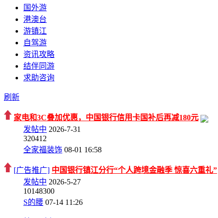
国外游
港澳台
游镇江
自驾游
资讯攻略
结伴同游
求助咨询
刷新
家电和3C叠加优惠，中国银行信用卡国补后再减180元
发帖中
2026-7-31
3
20412
全家福装饰
08-01 16:58
[广告推广]
中国银行镇江分行“个人跨境金融季 惊喜六重礼”
发帖中
2026-5-27
10
148300
S的腰
07-14 11:26