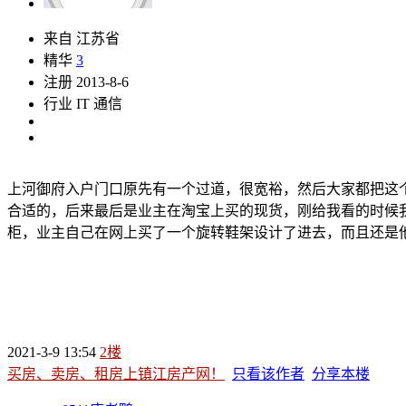
来自 江苏省
精华
3
注册 2013-8-6
行业 IT 通信
上河御府入户门口原先有一个过道，很宽裕，然后大家都把这
合适的，后来最后是业主在淘宝上买的现货，刚给我看的时候
柜，业主自己在网上买了一个旋转鞋架设计了进去，而且还是
2021-3-9 13:54
2楼
买房、卖房、租房上镇江房产网！
只看该作者
分享本楼