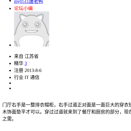
my0511唐老鸭
论坛小编
来自 江苏省
精华
3
注册 2013-8-6
行业 IT 通信
门厅右手是一整排衣帽柜，右手过道正对面是一面巨大的穿衣
木饰面垫平才可以。穿过过道就来到了餐厅和厨房的部分，现
之需。