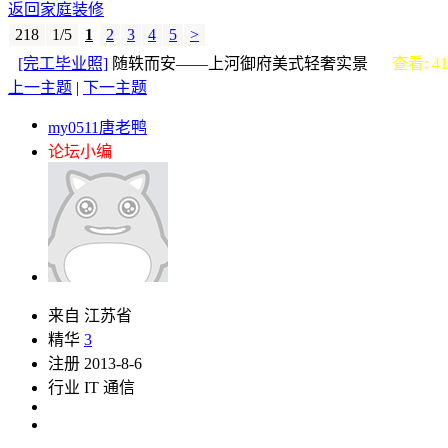
返回家庭装修
218
1/5
1
2
3
4
5
>
[完工毕业照]
随轶而安——上河御府美式轻奢实景
查看: 41
上一主题
|
下一主题
my0511唐老鸭
论坛小编
来自 江苏省
精华
3
注册 2013-8-6
行业 IT 通信