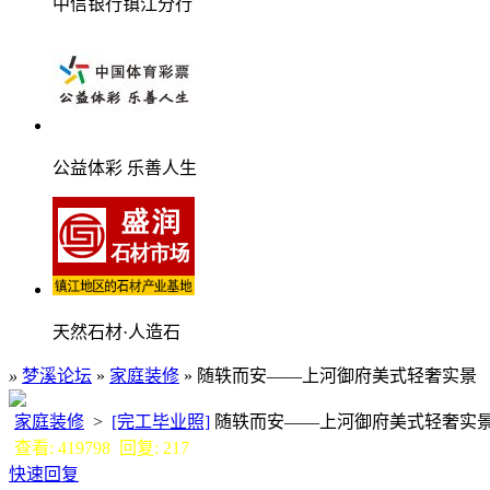
中信银行镇江分行
公益体彩 乐善人生
天然石材·人造石
»
梦溪论坛
»
家庭装修
» 随轶而安——上河御府美式轻奢实景
家庭装修
>
[完工毕业照]
随轶而安——上河御府美式轻奢
查看: 419798 回复: 217
快速回复