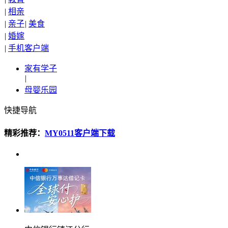
|
相亲
|
亲子
|
美食
|
婚嫁
|
手机客户端
家有学子
|
母婴乐园
快捷导航
精彩推荐：
MY0511客户端下载