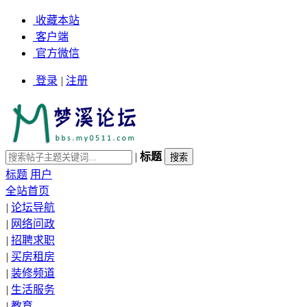
收藏本站
客户端
官方微信
登录
|
注册
|
标题
标题
用户
全站首页
|
论坛导航
|
网络问政
|
招聘求职
|
买房租房
|
装修频道
|
生活服务
|
教育