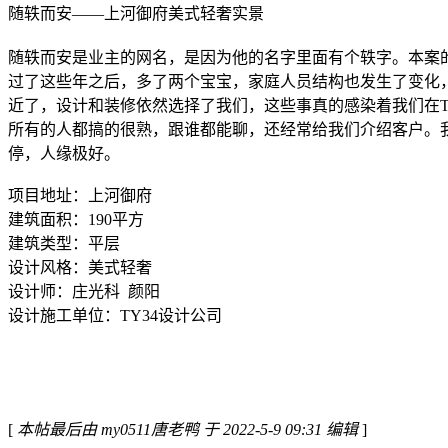
随轶而安——上河御府美式轻奢实景
随轶而安是业主的网名，是因为他的名字里面有个轶字。本案的
过了这些年之后，多了两个宝宝，家庭人员结构也发生了变化
近了，设计和装修依然选择了我们，这些事真的感染着我们在T
所有的人都搞的很熟，跟谁都能聊，还经常给我们介绍客户。我
停，人缘极好。
项目地址：上河御府
建筑面积：190平方
建筑类型：平层
设计风格：美式轻奢
设计师：庄光科 颜阳
设计施工单位：TY34设计公司
[
本帖最后由 my0511唐老鸭 于 2022-5-9 09:31 编辑
]