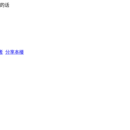
说的话
者
分享本楼