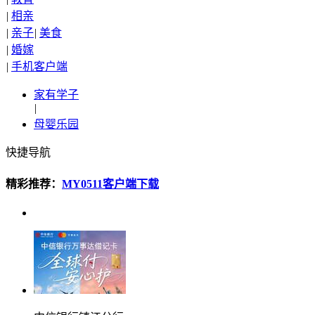
|
相亲
|
亲子
|
美食
|
婚嫁
|
手机客户端
家有学子
|
母婴乐园
快捷导航
精彩推荐：
MY0511客户端下载