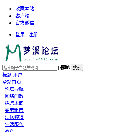
收藏本站
客户端
官方微信
登录
|
注册
|
标题
标题
用户
全站首页
|
论坛导航
|
网络问政
|
招聘求职
|
买房租房
|
装修频道
|
生活服务
|
教育