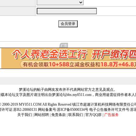
梦溪论坛的帖子由网友发布并不代表网站官方之意见及观点。
载本论坛文字及图片请注明出自梦溪论坛bbs.my0511.com，商业用途需征得作者本
ht © 2000-2019 MY0511.COM All Rights Reserved 镇江市超速计算机科技网络有限责
可证:苏B2-20060131 网站备案号:
苏ICP备05000334号
电子公告服务许可文件号:苏通[2
关于我们
|
网站招聘
|
免责条款
|
联系我们
|
官方QQ群
|
广告服务