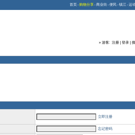
首页
-
购物分享
-
商业街
-
便民
-
镇江
-
运
»
游客:
注册
|
登录
|
立即注册
忘记密码