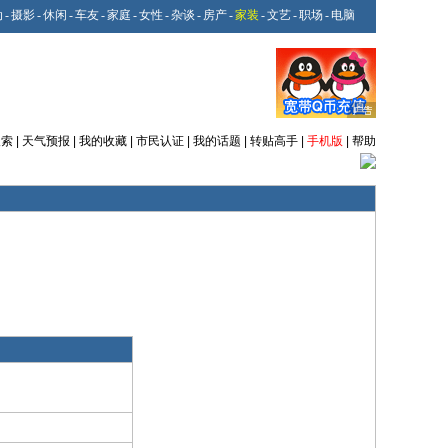
动
-
摄影
-
休闲
-
车友
-
家庭
-
女性
-
杂谈
-
房产
-
家装
-
文艺
-
职场
-
电脑
搜索
|
天气预报
|
我的收藏
|
市民认证
|
我的话题
|
转贴高手
|
手机版
|
帮助