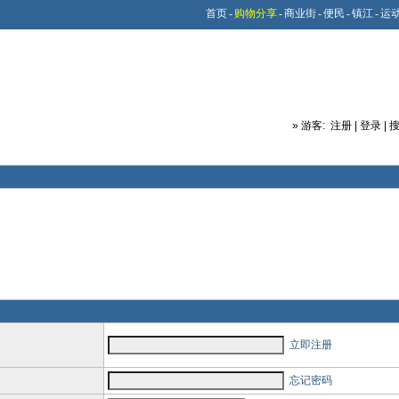
首页
-
购物分享
-
商业街
-
便民
-
镇江
-
运
»
游客:
注册
|
登录
|
立即注册
忘记密码