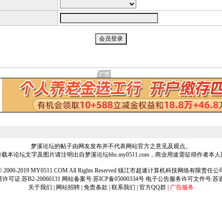
梦溪论坛的帖子由网友发布并不代表网站官方之意见及观点。
载本论坛文字及图片请注明出自梦溪论坛bbs.my0511.com，商业用途需征得作者本
ht © 2000-2019 MY0511.COM All Rights Reserved 镇江市超速计算机科技网络有限责
可证:苏B2-20060131 网站备案号:
苏ICP备05000334号
电子公告服务许可文件号:苏通[2
关于我们
|
网站招聘
|
免责条款
|
联系我们
|
官方QQ群
|
广告服务