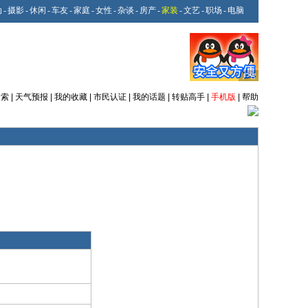
动
-
摄影
-
休闲
-
车友
-
家庭
-
女性
-
杂谈
-
房产
-
家装
-
文艺
-
职场
-
电脑
搜索
|
天气预报
|
我的收藏
|
市民认证
|
我的话题
|
转贴高手
|
手机版
|
帮助