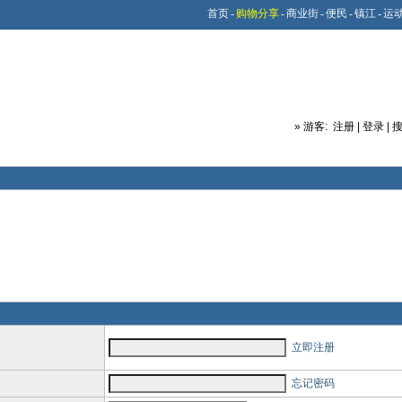
首页
-
购物分享
-
商业街
-
便民
-
镇江
-
运
»
游客:
注册
|
登录
|
立即注册
忘记密码