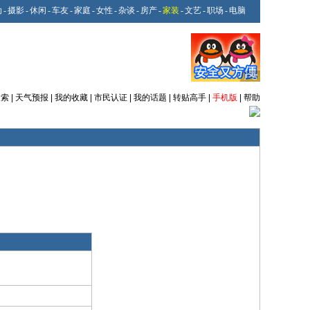
动
-
摄影
-
休闲
-
车友
-
家庭
-
女性
-
杂谈
-
房产
-
家装
-
文艺
-
职场
-
电脑
搜索
|
天气预报
|
我的收藏
|
市民认证
|
我的话题
|
转贴高手
|
手机版
|
帮助