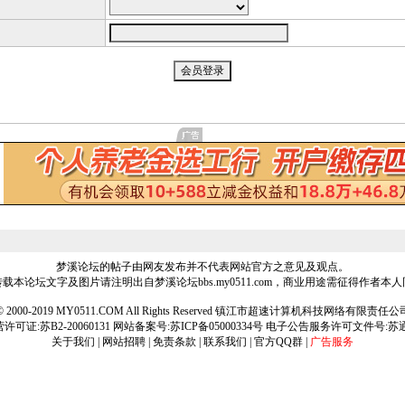
梦溪论坛的帖子由网友发布并不代表网站官方之意见及观点。
载本论坛文字及图片请注明出自梦溪论坛bbs.my0511.com，商业用途需征得作者本
ht © 2000-2019 MY0511.COM All Rights Reserved 镇江市超速计算机科技网络有限责
可证:苏B2-20060131 网站备案号:
苏ICP备05000334号
电子公告服务许可文件号:苏通[2
关于我们
|
网站招聘
|
免责条款
|
联系我们
|
官方QQ群
|
广告服务