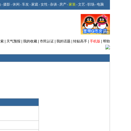
动
-
摄影
-
休闲
-
车友
-
家庭
-
女性
-
杂谈
-
房产
-
家装
-
文艺
-
职场
-
电脑
搜索
|
天气预报
|
我的收藏
|
市民认证
|
我的话题
|
转贴高手
|
手机版
|
帮助