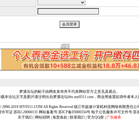
梦溪论坛的帖子由网友发布并不代表网站官方之意见及观点。
载本论坛文字及图片请注明出自梦溪论坛bbs.my0511.com，商业用途需征得作者本
ht © 2000-2019 MY0511.COM All Rights Reserved 镇江市超速计算机科技网络有限责
可证:苏B2-20060131 网站备案号:
苏ICP备05000334号
电子公告服务许可文件号:苏通[2
关于我们
|
网站招聘
|
免责条款
|
联系我们
|
官方QQ群
|
广告服务