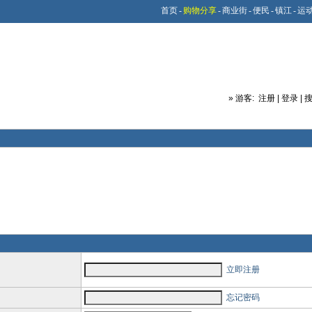
首页
-
购物分享
-
商业街
-
便民
-
镇江
-
运
»
游客:
注册
|
登录
|
立即注册
忘记密码