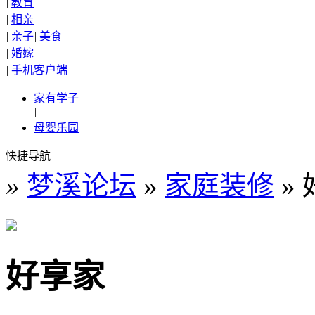
|
教育
|
相亲
|
亲子
|
美食
|
婚嫁
|
手机客户端
家有学子
|
母婴乐园
快捷导航
»
梦溪论坛
»
家庭装修
»
好享家