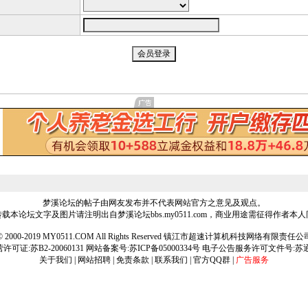
梦溪论坛的帖子由网友发布并不代表网站官方之意见及观点。
载本论坛文字及图片请注明出自梦溪论坛bbs.my0511.com，商业用途需征得作者本
ht © 2000-2019 MY0511.COM All Rights Reserved 镇江市超速计算机科技网络有限责
可证:苏B2-20060131 网站备案号:
苏ICP备05000334号
电子公告服务许可文件号:苏通[2
关于我们
|
网站招聘
|
免责条款
|
联系我们
|
官方QQ群
|
广告服务