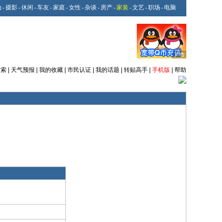
动
-
摄影
-
休闲
-
车友
-
家庭
-
女性
-
杂谈
-
房产
-
家装
-
文艺
-
职场
-
电脑
搜索
|
天气预报
|
我的收藏
|
市民认证
|
我的话题
|
转贴高手
|
手机版
|
帮助