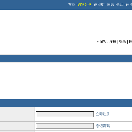
首页
-
购物分享
-
商业街
-
便民
-
镇江
-
运
»
游客:
注册
|
登录
|
立即注册
忘记密码