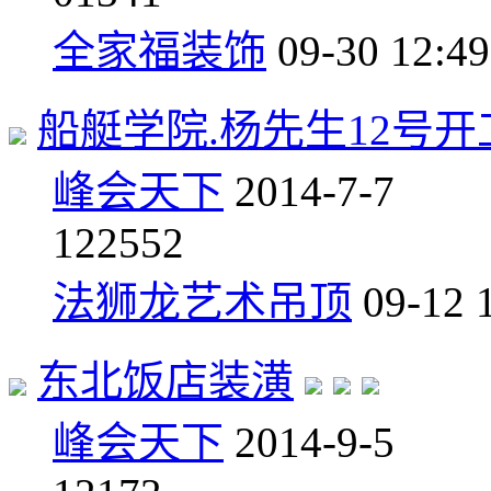
全家福装饰
09-30 12:49
船艇学院.杨先生12号开
峰会天下
2014-7-7
12
2552
法狮龙艺术吊顶
09-12 
东北饭店装潢
峰会天下
2014-9-5