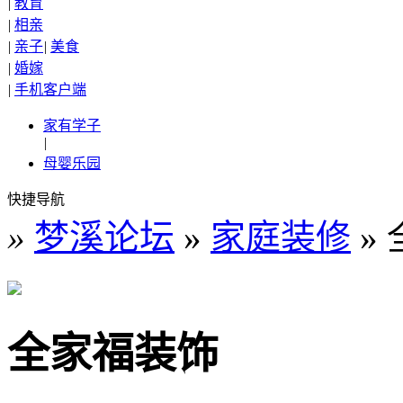
|
教育
|
相亲
|
亲子
|
美食
|
婚嫁
|
手机客户端
家有学子
|
母婴乐园
快捷导航
»
梦溪论坛
»
家庭装修
»
全家福装饰