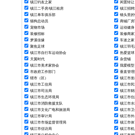
镇江钓友之家
闲置转让
镇江二手房/镇江租房
镇江招聘
镇江单车俱乐部
镜头里的
猫狗总动员
商铺厂房
宠物市场
运动健身
装修招标
装修商家
梦溪佳缘
车迷之家
聚焦足球
镇江羽毛
镇江市自行车运动协会
热爱篮球
天翼时代
杂货铺
镇江市美术家协会
我爱模型
市政府工作部门
垂直管理
辖市（区）
镇江市发
镇江市工信局
镇江市民
镇江市司法局
镇江市财
镇江市生态环境局
镇江市住
镇江市消防救援支队
镇江市水
镇江市文化广电和旅游局
镇江市卫
镇江市审计局
镇江市外
镇江市市场监督管理局
镇江市体
镇江市信访局
镇江市机