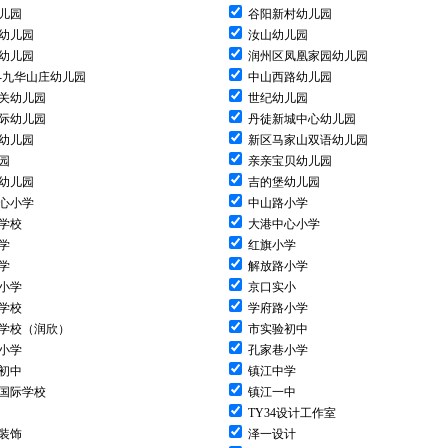
儿园
谷阳新村幼儿园
幼儿园
汝山幼儿园
幼儿园
润州区凤凰家园幼儿园
-九华山庄幼儿园
中山西路幼儿园
关幼儿园
世纪幼儿园
际幼儿园
丹徒新城中心幼儿园
幼儿园
新区马家山双语幼儿园
园
亲亲宝贝幼儿园
幼儿园
吉的堡幼儿园
心小学
中山路小学
学校
大港中心小学
学
红旗小学
学
解放路小学
小学
京口实小
学校
学府路小学
学校（润欣）
市实验初中
小学
孔家巷小学
初中
镇江中学
国际学校
镇江一中
TY34设计工作室
装饰
泽一设计