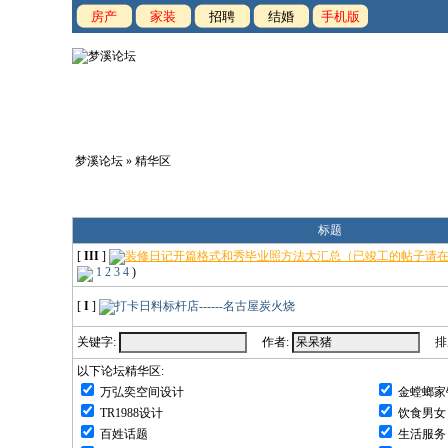
房产
家装
招聘
结婚
手机版
梦溪论坛
» 精华区
标题
[
III
]
装修日记开篇格式和秀毕业照方法大汇总（已竣工的帖子请在
1
2
3
4
)
[
I
]
打卡日料标杆店------名古屋炭火烧
关键字:
作者:
排序
以下论坛精华区:
万弘奕空间设计
金螳螂家
TR1988设计
饮食男女
百姓话题
生活服务