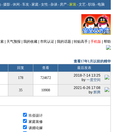
动
-
摄影
-
休闲
-
车友
-
家庭
-
女性
-
杂谈
-
房产
-
家装
-
文艺
-
职场
-
电脑
搜索
|
天气预报
|
我的收藏
|
市民认证
|
我的话题
|
转贴高手
|
手机版
|
帮助
查看17年1月以前的精华
回复
查看
最后发表
2018-7-14 13:25
178
724672
by
一度空间
2021-6-26 17:08
35
10908
by
辉腾
玖佰设计
家庭装修
谈婚论嫁