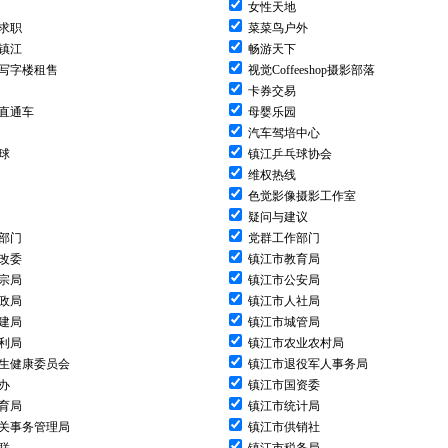
女性天地
求职
菜菜鸟户外
镇江
畅游天下
写字楼租售
视觉Coffeeshop摄影部落
卡券交易
直通车
母婴乐园
汽车驾培中心
球
镇江乒乓球协会
维权热线
色觉影像摄影工作室
疑问与建议
部门
党群工作部门
改委
镇江市教育局
宗局
镇江市公安局
政局
镇江市人社局
建局
镇江市城管局
利局
镇江市农业农村局
生健康委员会
镇江市退役军人事务局
办
镇江市国资委
育局
镇江市统计局
关事务管理局
镇江市供销社