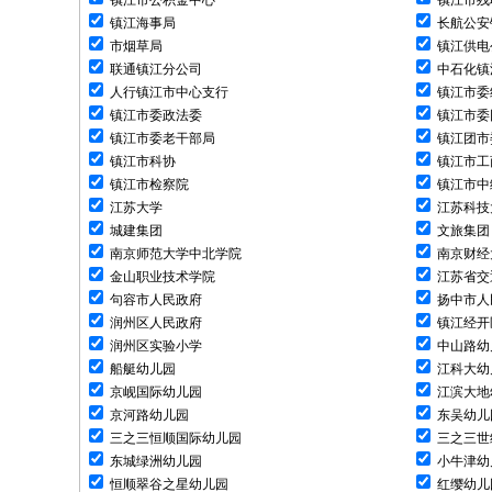
镇江市公积金中心
镇江市残
镇江海事局
长航公安
市烟草局
镇江供电
联通镇江分公司
中石化镇
人行镇江市中心支行
镇江市委
镇江市委政法委
镇江市委
镇江市委老干部局
镇江团市
镇江市科协
镇江市工
镇江市检察院
镇江市中
江苏大学
江苏科技
城建集团
文旅集团
南京师范大学中北学院
南京财经
金山职业技术学院
江苏省交
句容市人民政府
扬中市人
润州区人民政府
镇江经开
润州区实验小学
中山路幼
船艇幼儿园
江科大幼
京岘国际幼儿园
江滨大地
京河路幼儿园
东吴幼儿
三之三恒顺国际幼儿园
三之三世
东城绿洲幼儿园
小牛津幼
恒顺翠谷之星幼儿园
红缨幼儿