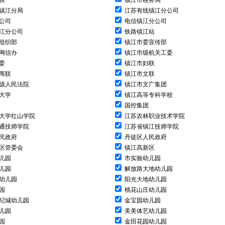
联
镇江市税务局
镇江分局
江苏有线镇江分公司
公司
电信镇江分公司
江分公司
铁路镇江站
组织部
镇江市委宣传部
网信办
镇江市级机关工委
委
镇江市妇联
商联
镇江市文联
级人民法院
镇江市文广集团
大学
镇江高等专科学校
国控集团
大学红山学院
江苏农林职业技术学院
通技师学院
江苏省镇江技师学院
民政府
丹徒区人民政府
区管委会
镇江高新区
儿园
市实验幼儿园
儿园
解放路大地幼儿园
幼儿园
阳光大地幼儿园
园
桃花山庄幼儿园
纪城幼儿园
金宝园幼儿园
儿园
美美体艺幼儿园
园
金田花园幼儿园