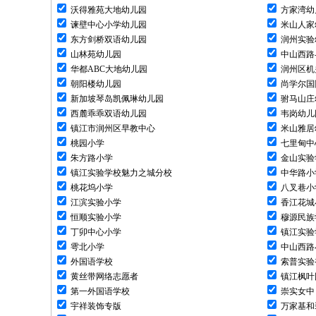
沃得雅苑大地幼儿园
方家湾幼
谏壁中心小学幼儿园
米山人家
东方剑桥双语幼儿园
润州实验
山林苑幼儿园
中山西路
华都ABC大地幼儿园
润州区机
朝阳楼幼儿园
尚学尔国
新加坡琴岛凯佩琳幼儿园
驸马山庄
西麓乖乖双语幼儿园
韦岗幼儿
镇江市润州区早教中心
米山雅居
桃园小学
七里甸中
朱方路小学
金山实验
镇江实验学校魅力之城分校
中华路小
桃花坞小学
八叉巷小
江滨实验小学
香江花城
恒顺实验小学
穆源民族
丁卯中心小学
镇江实验
雩北小学
中山西路
外国语学校
索普实验
黄丝带网络志愿者
镇江枫叶
第一外国语学校
崇实女中
宇祥装饰专版
万家基和