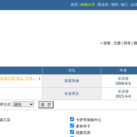
首页
-
购物分享
-
商业街
-
便民
-
镇江
-
运
»
游客:
注册
|
登录
|
论坛
作者
标题注明“竣工”字样）
(
呆呆猪
家庭装修
2009-8-5
呆呆猪
饮食男女
2021-6-6
方式:
镇江店
卡萨帝体验中心
家有学子
我要买房