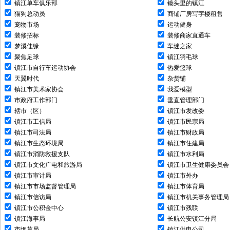
镇江单车俱乐部
镜头里的镇江
猫狗总动员
商铺厂房写字楼租售
宠物市场
运动健身
装修招标
装修商家直通车
梦溪佳缘
车迷之家
聚焦足球
镇江羽毛球
镇江市自行车运动协会
热爱篮球
天翼时代
杂货铺
镇江市美术家协会
我爱模型
市政府工作部门
垂直管理部门
辖市（区）
镇江市发改委
镇江市工信局
镇江市民宗局
镇江市司法局
镇江市财政局
镇江市生态环境局
镇江市住建局
镇江市消防救援支队
镇江市水利局
镇江市文化广电和旅游局
镇江市卫生健康委员会
镇江市审计局
镇江市外办
镇江市市场监督管理局
镇江市体育局
镇江市信访局
镇江市机关事务管理局
镇江市公积金中心
镇江市残联
镇江海事局
长航公安镇江分局
市烟草局
镇江供电公司