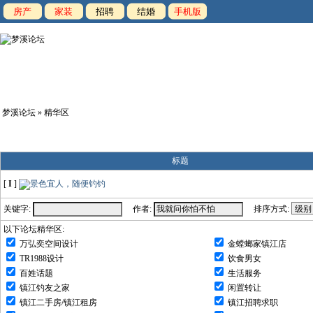
房产
家装
招聘
结婚
手机版
梦溪论坛
» 精华区
标题
[
I
]
景色宜人，随便钓钓
关键字:
作者:
排序方式:
以下论坛精华区:
万弘奕空间设计
金螳螂家镇江店
TR1988设计
饮食男女
百姓话题
生活服务
镇江钓友之家
闲置转让
镇江二手房/镇江租房
镇江招聘求职