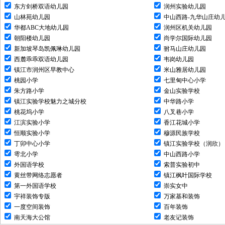
东方剑桥双语幼儿园
润州实验幼儿园
山林苑幼儿园
中山西路-九华山庄幼
华都ABC大地幼儿园
润州区机关幼儿园
朝阳楼幼儿园
尚学尔国际幼儿园
新加坡琴岛凯佩琳幼儿园
驸马山庄幼儿园
西麓乖乖双语幼儿园
韦岗幼儿园
镇江市润州区早教中心
米山雅居幼儿园
桃园小学
七里甸中心小学
朱方路小学
金山实验学校
镇江实验学校魅力之城分校
中华路小学
桃花坞小学
八叉巷小学
江滨实验小学
香江花城小学
恒顺实验小学
穆源民族学校
丁卯中心小学
镇江实验学校（润欣）
雩北小学
中山西路小学
外国语学校
索普实验初中
黄丝带网络志愿者
镇江枫叶国际学校
第一外国语学校
崇实女中
宇祥装饰专版
万家基和装饰
一度空间装饰
百年装饰
南天海大公馆
老友记装饰